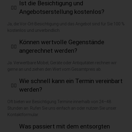
⁠Ist die Besichtigung und
gear
ri 
au
Angebotserstellung kostenlos?
beite
und 
wi
t. 
sein 
er 
Ja, die Vor-Ort-Besichtigung und das Angebot sind für Sie 100 %
Kein
Tea
be
kostenlos und unverbindlich.
erlei 
m 
ft
Bes
habe
en 
Können wertvolle Gegenstände
chäd
n die 
un
angerechnet werden?
igun
Hera
ka
gen 
usfor
se
Ja. Verwertbare Möbel, Geräte oder Antiquitäten rechnen wir
an 
deru
e 
gerne an und ziehen den Wert vom Gesamtpreis ab.
Böd
ng 
Ar
Wie schnell kann ein Termin vereinbart
en, 
gem
it 
werden?
Türr
eiste
we
ahm
rt 
er
Oft bieten wir Besichtigung Termine innerhalb von 24–48
en 
und 
m
Stunden an. Rufen Sie uns einfach an oder nutzen Sie unser
oder 
Alles 
hl
Kontaktformular.
Trep
Tip 
Was passiert mit dem entsorgten
pen 
Top 