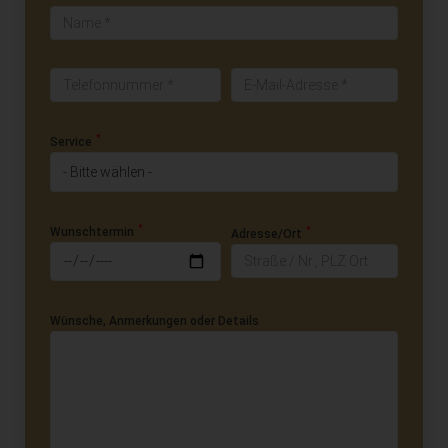
*
Service
*
*
Wunschtermin
Adresse/Ort
Wünsche, Anmerkungen oder Details