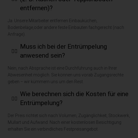
empf
zu 
gesa
da
entfernen)?
ehle
entle
mm
i 
n.
eren
elt 
se
Ja. Unsere Mitarbeiter entfernen Einbauküchen,
den 
wurd
tr
Bodenbeläge,oder andere feste Einbauten fachgerecht (nach
Lieg
e, es 
pa
Anfrage).
ensc
war 
nt 
Muss ich bei der Entrümpelung
haft 
ungl
un
anwesend sein?
habe
aubli
fair
n er 
ch 
Fü
Nein, nach Absprache ist eine Durchführung auch in Ihrer
und 
wievi
äh
Abwesenheit möglich. Sie können uns vorab Zugangsrechte
sein
el 
ch
geben – wir kümmern uns um den Rest.
e 
Zeug 
Ar
Mitar
sich 
ite
Wie berechnen sich die Kosten für eine
beite
ange
wü
Entrümpelung?
r mit 
sam
e i
grös
melt 
He
Der Preis richtet sich nach Volumen, Zugänglichkeit, Stockwerk,
ster 
hat. 
n 
Müllart und Aufwand. Nach einer kostenlosen Besichtigung
Sorg
Herr 
Sa
erhalten Sie ein verbindliches Festpreisangebot.
falt 
Safa
ri 