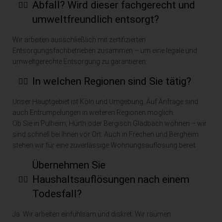
ware
hinte
Abfall? Wird dieser fachgerecht und
n zu 
rlass
umweltfreundlich entsorgt?
verz
en 
eich
und 
Wir arbeiten ausschließlich mit zertifizierten
nen. 
das 
Entsorgungsfachbetrieben zusammen – um eine legale und
Die 
zu 
umweltgerechte Entsorgung zu garantieren.
Prei
eine
In welchen Regionen sind Sie tätig?
sges
m 
taltu
sehr 
Unser Hauptgebiet ist Köln und Umgebung. Auf Anfrage sind
ng 
faire
auch Entrümpelungen in weiteren Regionen möglich.
unter 
n 
Ob Sie in Pulheim, Hürth oder Bergisch Gladbach wohnen – wir
Anre
Prei
sind schnell bei Ihnen vor Ort. Auch in Frechen und Bergheim
chnu
s.
stehen wir für eine zuverlässige Wohnungsauflösung bereit.
ng 
Ich 
Übernehmen Sie
von 
kann 
Haushaltsauflösungen nach einem
Wert
Herr
egeg
n 
Todesfall?
enst
Safa
Ja. Wir arbeiten einfühlsam und diskret. Wir räumen
ände
ri nur 