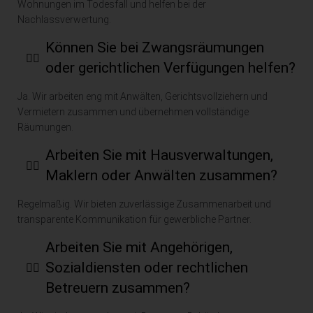
Wohnungen im Todesfall und helfen bei der
n 
weit
Nachlassverwertung.
war 
er 
aus 
empf
Können Sie bei Zwangsräumungen
unse
ehle
oder gerichtlichen Verfügungen helfen?
rer 
n.
Sicht 
Ja. Wir arbeiten eng mit Anwälten, Gerichtsvollziehern und
sehr 
Vermietern zusammen und übernehmen vollständige
fair.
Räumungen.
Ruth 
⁠Arbeiten Sie mit Hausverwaltungen,
Zelz
Maklern oder Anwälten zusammen?
ner 
& Dr. 
Regelmäßig. Wir bieten zuverlässige Zusammenarbeit und
Chri
transparente Kommunikation für gewerbliche Partner.
stop
h 
Arbeiten Sie mit Angehörigen,
Wine
Sozialdiensten oder rechtlichen
ken
Betreuern zusammen?